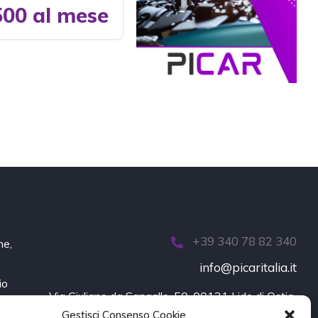
00 al mese
+39 340 78 82 340
ne,
info@picaritalia.it
io
Via Giuliano da Sangallo, 50, 00121 Lido di Ostia 
Gestisci Consenso Cookie
(Roma)