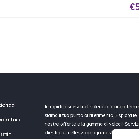
€5
ienda
In rapida ascesa nel noleggio a lungo termi
siamo il tuo punto di riferimento. Esplora le
ntattaci
nostre offerte e la gamma di veicoli. Serviz
clienti d'eccellenza in ogni nostra sede.
rmini