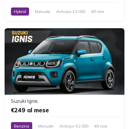
Hybrid
Manuale
Anticipo €3.000
48 rate
10.000 km inclusi
Suzuki Ignis
€249 al mese
Benzina
Manuale
Anticipo €2.500
48 rate