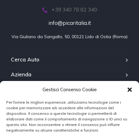
+39 340 78 82 340
info@picaritalia.it
Via Giuliano da Sangallo, 50, 00121 Lido di Ostia (Roma)
Cerca Auto
Azienda
FAQ
Gestisci Consenso Cookie
Per fornire le migliori esperienze, utilizziamo tecnologie come i
Contattaci
cookie per memorizzare e/o accedere alle informazioni del
dispositivo. Il consenso a queste tecnologie ci permetterà di
Cookie Policy
elaborare dati come il comportamento di navigazione o ID unici su
questo sito. Non acconsentire o ritirare il consenso può influire
negativamente su alcune caratteristiche e funzioni.
Termini