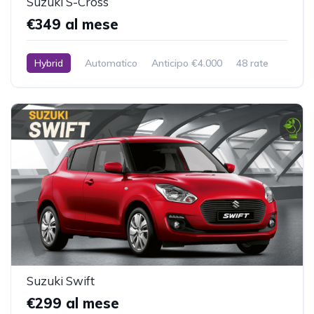
Suzuki S-Cross
€349 al mese
Hybrid
Automatico
Anticipo €4.000
48 rate
10.000 km inclusi
Suzuki Swift
€299 al mese