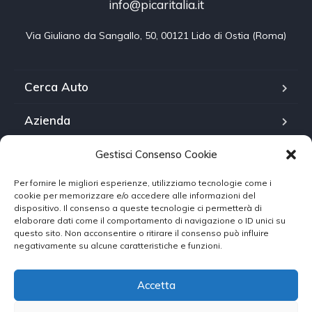
info@picaritalia.it
Via Giuliano da Sangallo, 50, 00121 Lido di Ostia (Roma)
Cerca Auto
Azienda
FAQ
Gestisci Consenso Cookie
Per fornire le migliori esperienze, utilizziamo tecnologie come i
Contattaci
cookie per memorizzare e/o accedere alle informazioni del
dispositivo. Il consenso a queste tecnologie ci permetterà di
Cookie Policy
elaborare dati come il comportamento di navigazione o ID unici su
questo sito. Non acconsentire o ritirare il consenso può influire
negativamente su alcune caratteristiche e funzioni.
Termini
Accetta